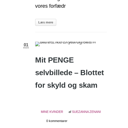
vores forfædr
Læs mere
01
nov
Mit PENGE
selvbillede – Blottet
for skyld og skam
MINE KVINDER
af
SUEZANNA ZENANI
0 kommentarer