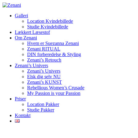
Galleri
Location Kvindebillede
Studie Kvindebillede
Lækkert Læsestof
Om Zenani
Hvem er Suezanna Zenani
Zenani RITUAL
DIN forberedelse & Styling
Zenani’s Retouch
Zenani’s Univers
Zenani’s Univers
Elsk dig selv NU
Zenani’s KUNST
Rebellious Women’s Crusade
My Passion is your Passion
Priser
Location Pakker
Studie Pakker
Kontakt