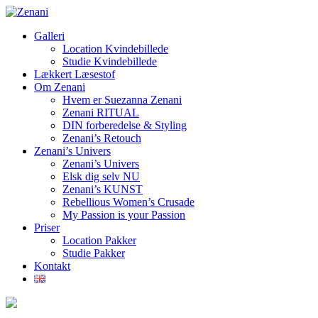
Galleri
Location Kvindebillede
Studie Kvindebillede
Lækkert Læsestof
Om Zenani
Hvem er Suezanna Zenani
Zenani RITUAL
DIN forberedelse & Styling
Zenani’s Retouch
Zenani’s Univers
Zenani’s Univers
Elsk dig selv NU
Zenani’s KUNST
Rebellious Women’s Crusade
My Passion is your Passion
Priser
Location Pakker
Studie Pakker
Kontakt