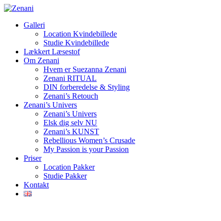
Galleri
Location Kvindebillede
Studie Kvindebillede
Lækkert Læsestof
Om Zenani
Hvem er Suezanna Zenani
Zenani RITUAL
DIN forberedelse & Styling
Zenani’s Retouch
Zenani’s Univers
Zenani’s Univers
Elsk dig selv NU
Zenani’s KUNST
Rebellious Women’s Crusade
My Passion is your Passion
Priser
Location Pakker
Studie Pakker
Kontakt