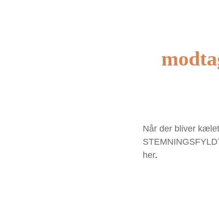
modtag
Når der bliver kæl
STEMNINGSFYLDT op
her
.