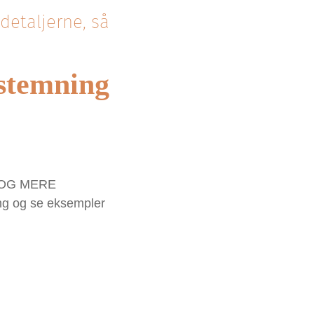
detaljerne, så
stemning
RE OG MERE
ng og se eksempler