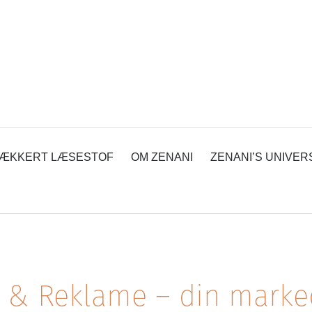
ÆKKERT LÆSESTOF
OM ZENANI
ZENANI’S UNIVER
 & Reklame – din marke